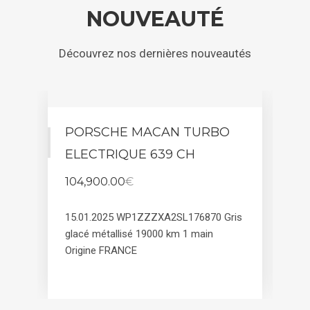
NOTRE SOCIÉTÉ
NOUVEAUTÉ
BLOG
Découvrez nos dernières nouveautés
CONTACTEZ-NOUS
PORSCHE MACAN TURBO
P
X
CLOSE
ELECTRIQUE 639 CH
C
104,900.00
€
1
15.01.2025
WP1ZZZXA2SL176870
Gris
12
glacé métallisé
19000 km
1 main
C
Origine FRANCE