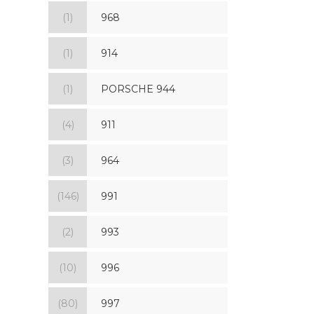
(1)
968
(1)
914
(1)
PORSCHE 944
(4)
911
(3)
964
(146)
991
(2)
993
(10)
996
(80)
997