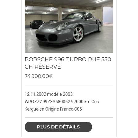
PORSCHES BOXSTER
PORSCHE 911
PORSCHES 964
PORSCHES 992
PORSCHE 996 TURBO RUF 550
PORSCHE 991
CH RÉSERVÉ
74,900.00
€
PORSCHE 993
PORSCHE 996
12.11.2002 modèle 2003
WPOZZZ99Z3S680062
97000 km
Gris
PORSCHE 997
Kerguelen
Origine France C05
PORSCHE CAYENNE
PLUS DE DÉTAILS
PORSCHE CAYMAN