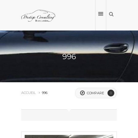
996
ACCUEIL
996
COMPARE
0
ACCUEIL
NOS VÉHICULES