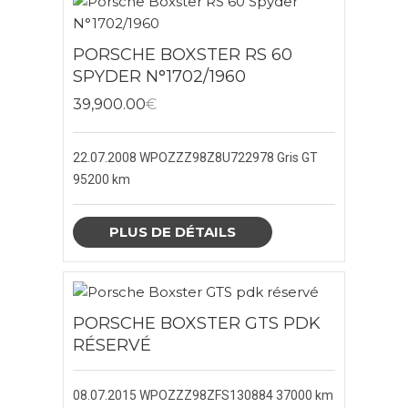
PORSCHES 992
PORSCHE BOXSTER RS 60
SPYDER N°1702/1960
PORSCHE 991
39,900.00
€
PORSCHE 993
22.07.2008
WPOZZZ98Z8U722978
Gris GT
PORSCHE 996
95200 km
PORSCHE 997
PLUS DE DÉTAILS
PORSCHE CAYENNE
PORSCHE CAYMAN
PORSCHE BOXSTER GTS PDK
RÉSERVÉ
PORSCHE MACAN
08.07.2015
WPOZZZ98ZFS130884
37000 km
PORSCHE PANAMERA