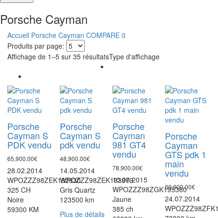
Porsche Cayman
Accueil
Porsche Cayman
COMPARE
0
Produits par page:
Affichage de 1–5 sur 35 résultats
Type d'affichage
Porsche
Porsche
Porsche
Cayman S
Cayman S
Cayman
Porsche
PDK vendu
pdk vendu
981 GT4
Cayman
vendu
GTS pdk 1
65,900.00
€
48,900.00
€
main
78,900.00
€
28.02.2014
14.05.2014
vendu
10.06.2015
WPOZZZ98ZEK182830
WPOZZZ98ZEK183979
69,900.00
€
WPOZZZ98ZGK195360
325 CH
Gris Quartz
24.07.2014
Jaune
Noire
123500 km
WPOZZZ98ZFK1
385 ch
59300 KM
Plus de détails
73000 km