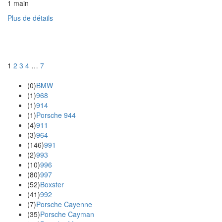
1 main
Plus de détails
Navigation
1
2
3
4
…
7
des
(0)
BMW
articles
(1)
968
(1)
914
(1)
Porsche 944
(4)
911
(3)
964
(146)
991
(2)
993
(10)
996
(80)
997
(52)
Boxster
(41)
992
(7)
Porsche Cayenne
(35)
Porsche Cayman