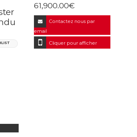
61,900.00
€
ster
endu
Contactez nous par
email
Cliquer pour afficher
HLIST