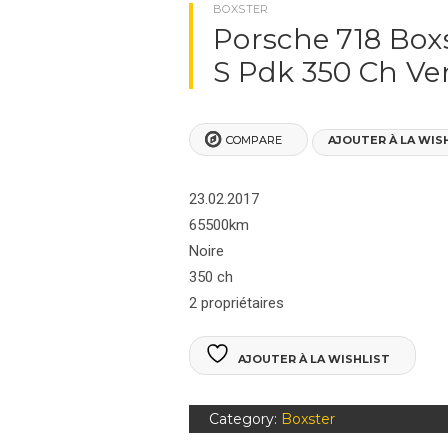
NOS VÉHICULES
BOXSTER
Porsche 718 Box
PORSCHES BOXSTER
S Pdk 350 Ch V
PORSCHE 911
COMPARE
AJOUTER À LA WIS
PORSCHES 964
PORSCHES 992
23.02.2017
65500km
PORSCHE 991
Noire
350 ch
PORSCHE 993
2 propriétaires
PORSCHE 996
AJOUTER À LA WISHLIST
PORSCHE 997
Category:
Boxster
PORSCHE CAYENNE