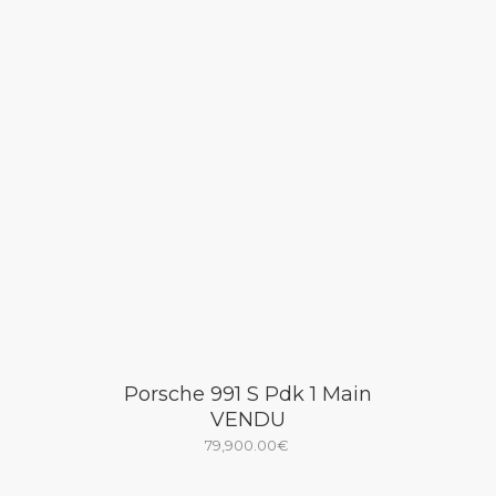
Porsche 991 S Pdk 1 Main
VENDU
79,900.00
€