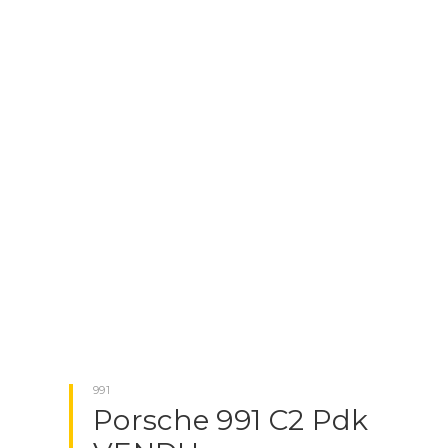
PORSCHE MACAN
PORSCHE PANAMERA
NOTRE SOCIÉTÉ
BLOG
CONTACTEZ-NOUS
X
CLOSE
991
Porsche 991 C2 Pdk