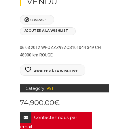
VENDU
COMPARE
AJOUTER À LA WISHLIST
06.03.2012
WPOZZZ99ZCS101044
349 CH
48900 km
ROUGE
AJOUTER À LA WISHLIST
Category:
991
74,900.00
€
Contactez nous par
email