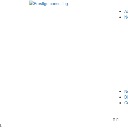
Ac
N
No
B
C