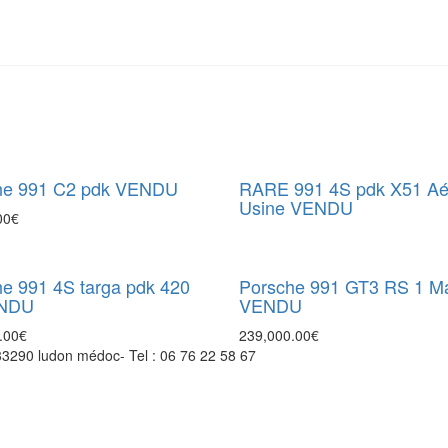
he 991 C2 pdk VENDU
RARE 991 4S pdk X51 Aér
Usine VENDU
00
€
e 991 4S targa pdk 420
Porsche 991 GT3 RS 1 M
ENDU
VENDU
.00
€
239,000.00
€
 33290 ludon médoc- Tel : 06 76 22 58 67