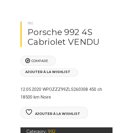
992
Porsche 992 4S
Cabriolet VENDU
COMPARE
AJOUTER À LA WISHLIST
12.05.2020
WPOZZZ99ZLS260308
450 ch
18500 km
Noire
AJOUTER À LA WISHLIST
Category:
992