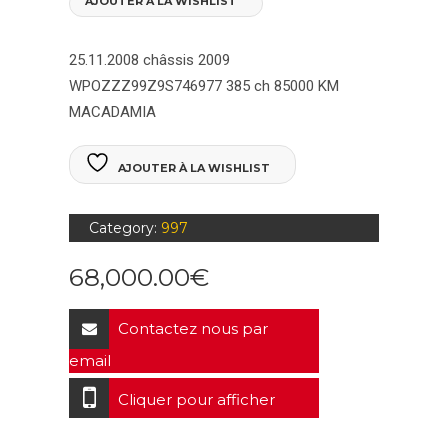
AJOUTER À LA WISHLIST
25.11.2008 châssis 2009
WPOZZZ99Z9S746977
385 ch
85000 KM
MACADAMIA
AJOUTER À LA WISHLIST
Category:
997
68,000.00
€
Contactez nous par
email
Cliquer pour afficher