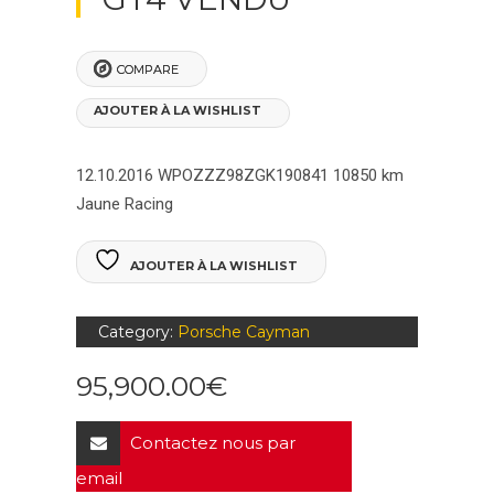
COMPARE
AJOUTER À LA WISHLIST
12.10.2016
WPOZZZ98ZGK190841
10850 km
Jaune Racing
AJOUTER À LA WISHLIST
Category:
Porsche Cayman
95,900.00
€
Contactez nous par
email