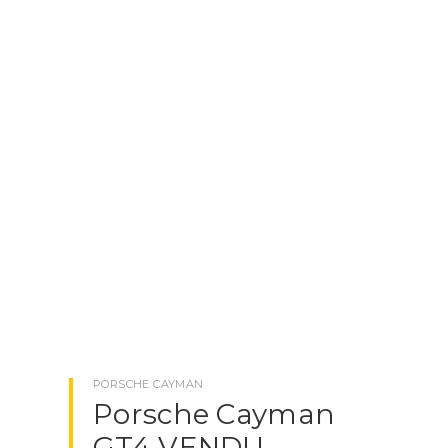
PORSCHE MACAN
PORSCHE PANAMERA
NOTRE SOCIÉTÉ
BLOG
CONTACTEZ-NOUS
X
CLOSE
PORSCHE CAYMAN
Porsche Cayman
GT4 VENDU