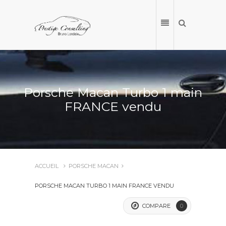
Porsche Macan Turbo 1 main
FRANCE vendu
ACCUEIL
PORSCHE MACAN
ACCUEIL
PORSCHE MACAN TURBO 1 MAIN FRANCE VENDU
NOS VÉHICULES
COMPARE
0