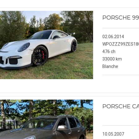
NOS VÉHICULES
PORSCHES BOXSTER
PORSCHE 99
PORSCHE 911
02.06.2014
WPOZZZ99ZES18
PORSCHES 964
476 ch
33000 km
PORSCHES 992
Blanche
PORSCHE 991
PORSCHE 993
PORSCHE CA
PORSCHE 996
PORSCHE 997
10.05.2007
PORSCHE CAYENNE