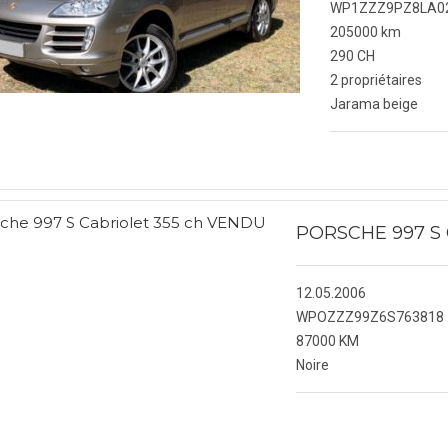
WP1ZZZ9PZ8LA0
205000 km
PORSCHE CAYMAN
290 CH
2 propriétaires
PORSCHE MACAN
Jarama beige
PORSCHE PANAMERA
NOTRE SOCIÉTÉ
PORSCHE 997 S
BLOG
CONTACTEZ-NOUS
12.05.2006
WPOZZZ99Z6S763818
87000 KM
Noire
X
CLOSE