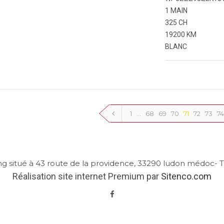
1 MAIN
325 CH
19200 KM
BLANC
1
…
68
69
70
71
72
73
74
ng situé à 43 route de la providence, 33290 ludon médoc- Te
Réalisation site internet Premium par
Sitenco.com