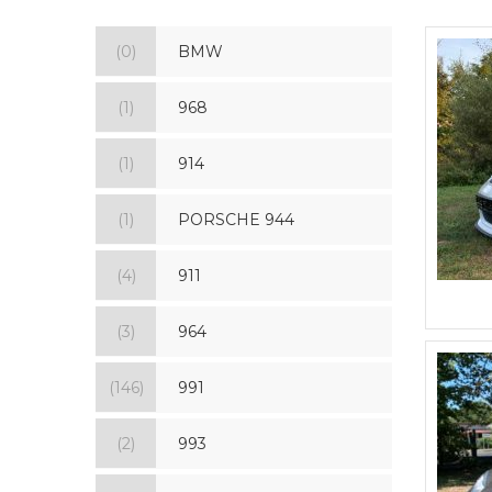
(0)
BMW
(1)
968
(1)
914
(1)
PORSCHE 944
(4)
911
(3)
964
(146)
991
(2)
993