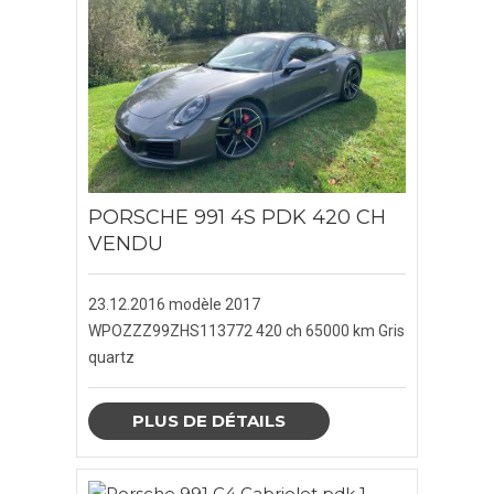
PORSCHE MACAN
PORSCHE PANAMERA
NOTRE SOCIÉTÉ
BLOG
PORSCHE 991 4S PDK 420 CH
VENDU
CONTACTEZ-NOUS
23.12.2016 modèle 2017
WPOZZZ99ZHS113772
420 ch
65000 km
Gris
quartz
X
CLOSE
PLUS DE DÉTAILS