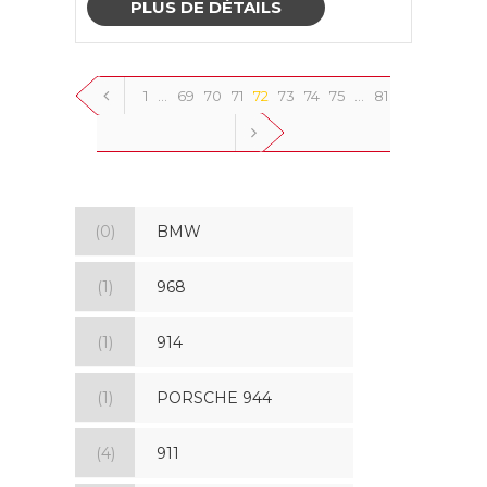
PLUS DE DÉTAILS
1
…
69
70
71
72
73
74
75
…
81
(0)
BMW
(1)
968
(1)
914
(1)
PORSCHE 944
(4)
911