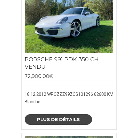
PORSCHES BOXSTER
PORSCHE 911
PORSCHES 964
PORSCHES 992
PORSCHE 991 PDK 350 CH
PORSCHE 991
VENDU
72,900.00
€
PORSCHE 993
PORSCHE 996
18.12.2012
WPOZZZ99ZCS101296
62600 KM
Blanche
PORSCHE 997
PLUS DE DÉTAILS
PORSCHE CAYENNE
PORSCHE CAYMAN