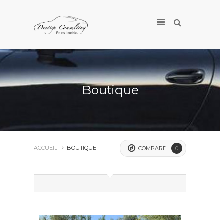
Boutique
ACCUEIL
BOUTIQUE
COMPARE
0
ACCUEIL
NOS VÉHICULES