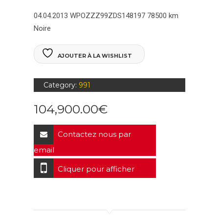
04.04.2013
WPOZZZ99ZDS148197
78500 km
Noire
AJOUTER À LA WISHLIST
Category:
991
104,900.00
€
Contactez nous par
email
Cliquer pour afficher