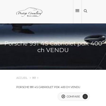
Porsche 991 4S Cabriolet pdk 400
ch VENDU
ACCUEIL
991
ACCUEIL
PORSCHE 991 4S CABRIOLET PDK 400 CH VENDU
NOS VÉHICULES
COMPARE
0