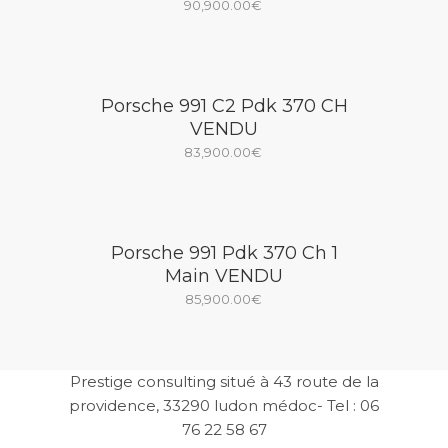
90,900.00
€
Porsche 991 C2 Pdk 370 CH
VENDU
83,900.00
€
Porsche 991 Pdk 370 Ch 1
Main VENDU
85,900.00
€
Prestige consulting situé à 43 route de la
providence, 33290 ludon médoc- Tel : 06
76 22 58 67