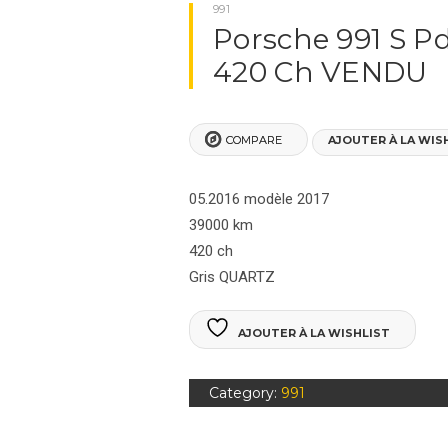
NOS VÉHICULES
991
Porsche 991 S P
PORSCHES BOXSTER
420 Ch VENDU
PORSCHE 911
COMPARE
AJOUTER À LA WIS
PORSCHES 964
PORSCHES 992
05.2016 modèle 2017
39000 km
PORSCHE 991
420 ch
Gris QUARTZ
PORSCHE 993
AJOUTER À LA WISHLIST
PORSCHE 996
Category:
991
PORSCHE 997
PORSCHE CAYENNE