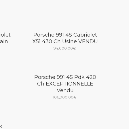
olet
Porsche 991 4S Cabriolet
ain
X51 430 Ch Usine VENDU
94,000.00
€
Porsche 991 4S Pdk 420
Ch EXCEPTIONNELLE
Vendu
106,900.00
€
k