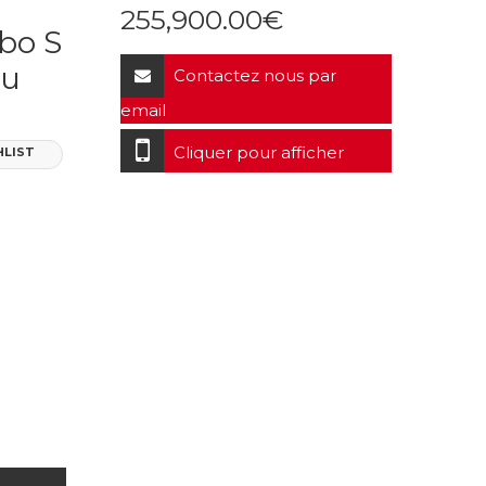
255,900.00
€
bo S
du
Contactez nous par
email
Cliquer pour afficher
HLIST