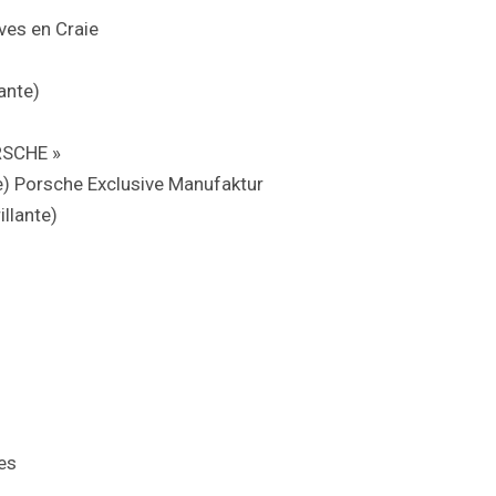
ves en Craie
lante)
ORSCHE »
te) Porsche Exclusive Manufaktur
illante)
es