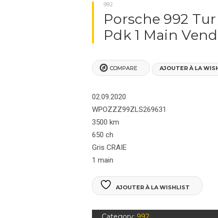
NOS VÉHICULES
992
Porsche 992 Tur
PORSCHES BOXSTER
Pdk 1 Main Ven
PORSCHE 911
COMPARE
AJOUTER À LA WIS
PORSCHES 964
PORSCHES 992
02.09.2020
WPOZZZ99ZLS269631
PORSCHE 991
3500 km
650 ch
PORSCHE 993
Gris CRAIE
1 main
PORSCHE 996
AJOUTER À LA WISHLIST
PORSCHE 997
PORSCHE CAYENNE
Category:
992