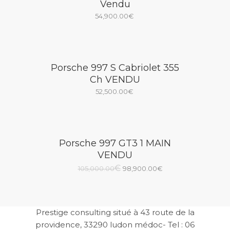
Vendu
54,900.00
€
Porsche 997 S Cabriolet 355
Ch VENDU
52,500.00
€
Porsche 997 GT3 1 MAIN
VENDU
Le
Le
€
105,000.00
98,900.00
€
prix
prix
initial
actuel
était :
est :
Prestige consulting situé à 43 route de la
providence, 33290 ludon médoc- Tel : 06
105,000.00€.
98,900.00€.