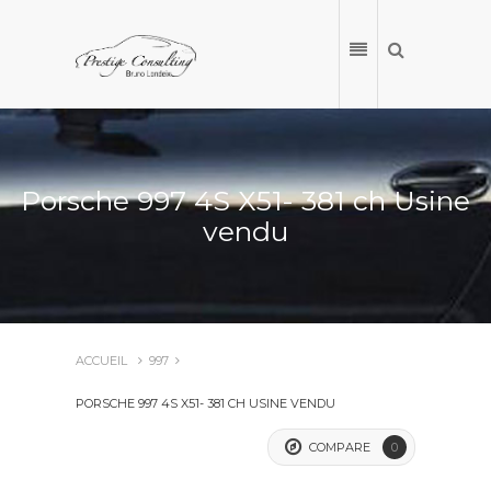
Porsche 997 4S X51- 381 ch Usine
vendu
ACCUEIL
997
ACCUEIL
PORSCHE 997 4S X51- 381 CH USINE VENDU
NOS VÉHICULES
COMPARE
0