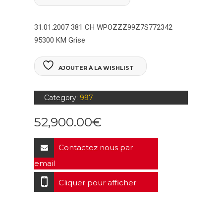
31.01.2007
381 CH
WPOZZZ99Z7S772342
95300 KM
Grise
AJOUTER À LA WISHLIST
Category:
997
52,900.00
€
Contactez nous par
email
Cliquer pour afficher