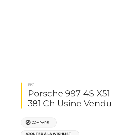
PORSCHE MACAN
PORSCHE PANAMERA
NOTRE SOCIÉTÉ
BLOG
CONTACTEZ-NOUS
997
Porsche 997 4S X51-
X
CLOSE
381 Ch Usine Vendu
COMPARE
AJOUTER À LA WISHLIST