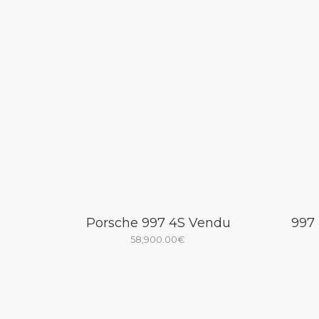
Porsche 997 4S Vendu
997 
58,900.00
€