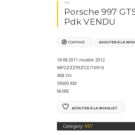
NOS VÉHICULES
997
Porsche 997 GT
PORSCHES BOXSTER
Pdk VENDU
PORSCHE 911
COMPARE
AJOUTER À LA WIS
PORSCHES 964
PORSCHES 992
18.08.2011 modèle 2012
WPOZZZ99ZCS710914
PORSCHE 991
408 CH
59000 KM
PORSCHE 993
NOIRE
PORSCHE 996
AJOUTER À LA WISHLIST
PORSCHE 997
Category:
997
PORSCHE CAYENNE