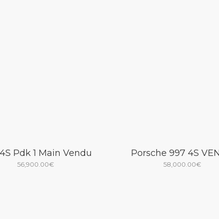
4S Pdk 1 Main Vendu
Porsche 997 4S V
56,900.00
€
58,000.00
€