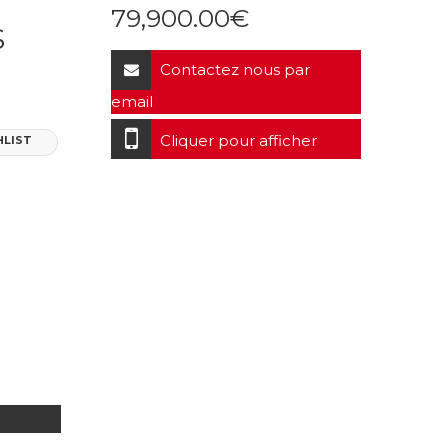
79,900.00
€
S
Contactez nous par
email
Cliquer pour afficher
HLIST