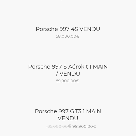
Porsche 997 4S VENDU
58,000.00
€
Porsche 997 S Aérokit 1 MAIN
/ VENDU
59,900.00
€
Porsche 997 GT3 1 MAIN
VENDU
Le
Le
€
105,000.00
98,900.00
€
prix
prix