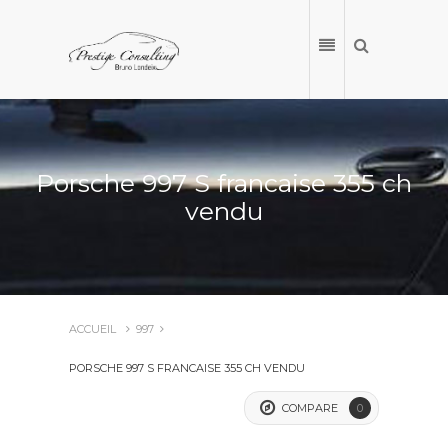
Porsche 997 S francaise 355 ch
vendu
ACCUEIL
997
ACCUEIL
PORSCHE 997 S FRANCAISE 355 CH VENDU
NOS VÉHICULES
COMPARE
0