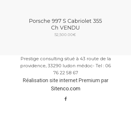
initial
actuel
était :
est :
Porsche 997 S Cabriolet 355
105,000.00€.
98,900.00€.
Ch VENDU
52,500.00
€
Prestige consulting situé à 43 route de la
providence, 33290 ludon médoc- Tel : 06
76 22 58 67
Réalisation site internet Premium par
Sitenco.com