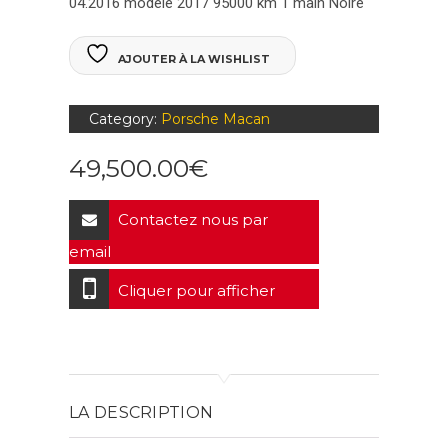
04.2016 modèle 2017
95000 km
1 main
Noire
AJOUTER À LA WISHLIST
Category:
Porsche Macan
49,500.00
€
Contactez nous par
email
Cliquer pour afficher
LA DESCRIPTION