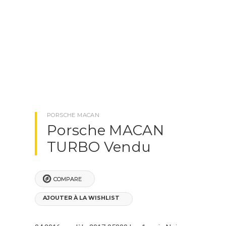
PORSCHE MACAN
PORSCHE PANAMERA
NOTRE SOCIÉTÉ
BLOG
PORSCHE MACAN
CONTACTEZ-NOUS
Porsche MACAN
TURBO Vendu
X
CLOSE
COMPARE
AJOUTER À LA WISHLIST