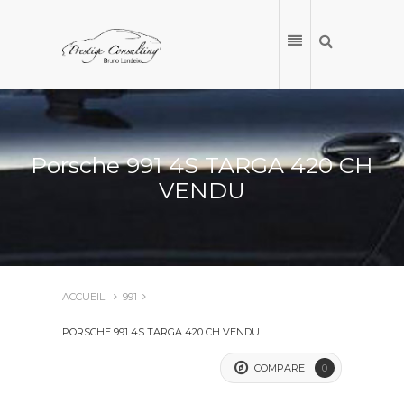
Porsche 991 4S TARGA 420 CH
VENDU
ACCUEIL
991
ACCUEIL
PORSCHE 991 4S TARGA 420 CH VENDU
NOS VÉHICULES
COMPARE
0